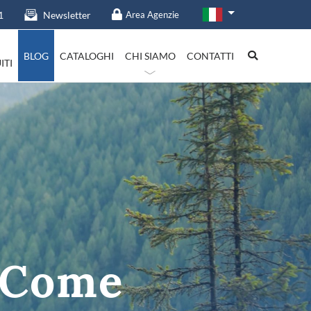
1
Newsletter
Area Agenzie
BLOG
CATALOGHI
CHI SIAMO
CONTATTI
ITI
talia in evidenza
Lazio
? Come