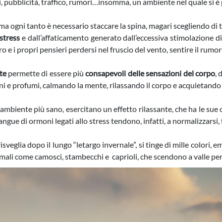
i, pubblicità, traffico, rumori…insomma, un ambiente nel quale si 
ma ogni tanto è necessario staccare la spina, magari scegliendo di 
stress
e dall’affaticamento generato dall’eccessiva stimolazione di 
ro e i propri pensieri perdersi nel fruscio del vento, sentire il rumor
te
permette di essere più
consapevoli delle sensazioni del corpo
, 
ni e profumi, calmando la mente, rilassando il corpo e acquietando 
 ambiente più sano, esercitano un effetto rilassante, che ha le sue 
 sangue di ormoni legati allo stress tendono, infatti, a normalizzarsi
 risveglia dopo il lungo “letargo invernale”, si tinge di mille colori, 
imali come camosci, stambecchi e caprioli, che scendono a valle per 