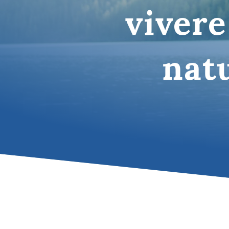
vivere
Tutte le des
nat