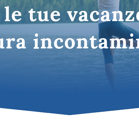
 le tue vacanz
Puglia
tinazioni in Italia
ura incontami