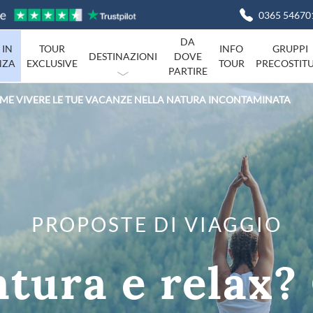
0365 54670
DA
 IN
TOUR
INFO
GRUPPI
DESTINAZIONI
DOVE
NZA
EXCLUSIVE
TOUR
PRECOSTITU
PARTIRE
ME VIVERE LE TUE VACANZE NELLA NATURA INCONTAMINATA
Basilicata
Viaggi in I
Campania
agna
Friuli-Venezia-Giulia
Liguria
Marche
Piemonte
Campania
PROPOSTE DI VIAGGIO
Sardegna
Toscana
tura e relax
Umbria
ta
Veneto