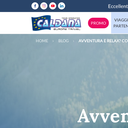
VIAGGI
PROMO
PARTE
HOME
BLOG
AVVENTURA E RELAX? CO
Abruzzo
Italia
Calabria
Emilia-Rom
Europa
Lazio
Mondo
Lombardia
Molise
Tutte le destinazioni
Puglia
Sicilia
Avven
Trentino
Valle-d-Aos