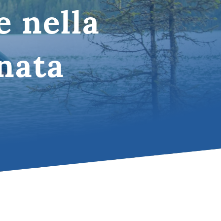
e nella
Umbria
nata