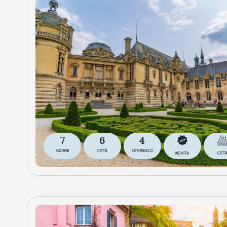
7
6
4
GIORNI
CITTÀ
SITI UNESCO
NOVITA
CITT