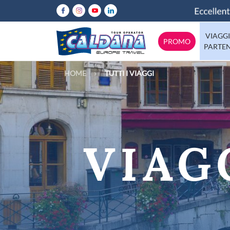
VIAGGI
PROMO
PARTE
HOME
TUTTI I VIAGGI
Abruzzo
Italia
Calabria
Emilia-Rom
Europa
Lazio
Mondo
Lombardia
VIAG
Molise
Tutte le destinazioni
Puglia
Sicilia
Trentino
Valle-d-Aos