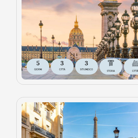
5
3
3
GIORNI
CITTÀ
SITI UNESCO
STORIA
CITT