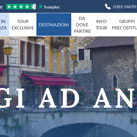
0365 54670
DA
 IN
TOUR
INFO
GRUPPI
DESTINAZIONI
DOVE
NZA
EXCLUSIVE
TOUR
PRECOSTITU
PARTIRE
Basilicata
Viaggi in I
Campania
agna
Friuli-Venezia-Giulia
Liguria
Marche
GI AD A
Piemonte
Campania
Sardegna
Toscana
Umbria
ta
Veneto