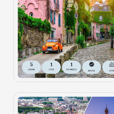
5
1
1
GIORNI
CITTÀ
SITI UNESCO
NOVITA
CITT