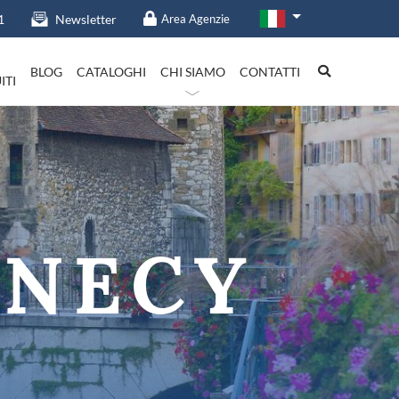
1
Newsletter
Area Agenzie
BLOG
CATALOGHI
CHI SIAMO
CONTATTI
ITI
talia in evidenza
NNECY
Lazio