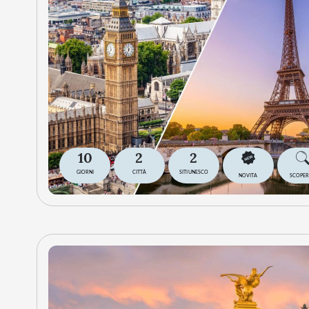
10
2
2
GIORNI
CITTÀ
SITI UNESCO
NOVITA
SCOPER