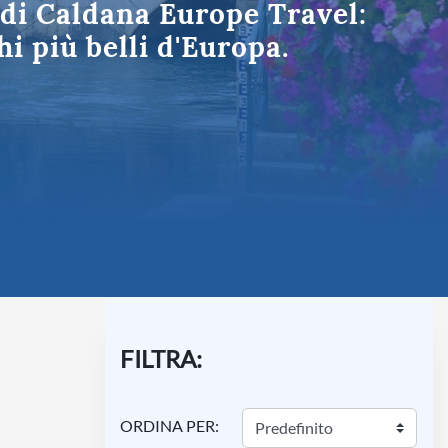
i di Caldana Europe Travel:
Umbria
i più belli d'Europa.
FILTRA:
ORDINA PER: