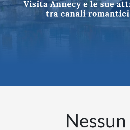
Visita Annecy e le sue att
Tutte le des
tra canali romantici
Nessun 