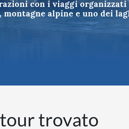
razioni con i viaggi organizzat
Puglia
tinazioni in Italia
, montagne alpine e uno dei lagh
tour trovato