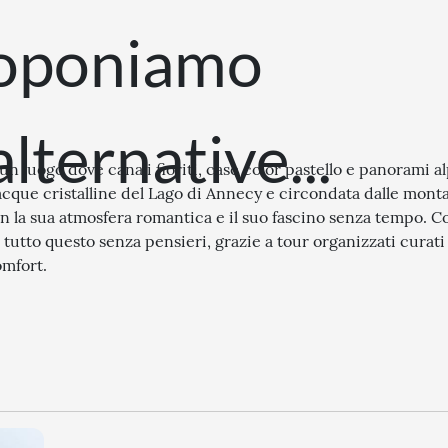
roponiamo
lternative...
un luogo dove canali fioriti, case color pastello e panorami al
 acque cristalline del Lago di Annecy e circondata dalle mon
on la sua atmosfera romantica e il suo fascino senza tempo. Co
tutto questo senza pensieri, grazie a tour organizzati curati
omfort.