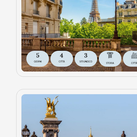
5
4
3
GIORNI
CITTÀ
SITI UNESCO
STORIA
CITT