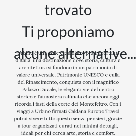
I LUOGHI DELLO SPIRITO
trovato
STORIA
Ti proponiamo
CITTÀ
EVENTI SPECIALI
alcune alternative..
ARTE E CULTURA
Urbino è una delle città d'arte più importanti
d'Italia, una destinazione dove storia, cultura e
architettura si fondono in un patrimonio di
valore universale. Patrimonio UNESCO e culla
del Rinascimento, conquista con il magnifico
Palazzo Ducale, le eleganti vie del centro
storico e l'atmosfera raffinata che ancora oggi
ricorda i fasti della corte dei Montefeltro. Con i
viaggi a Urbino firmati Caldana Europe Travel
potrai vivere tutto questo senza pensieri, grazie
a tour organizzati curati nei minimi dettagli,
ideali per chi cerca arte, storia e comfort.