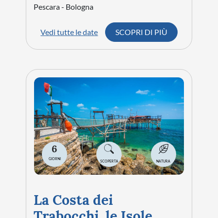
Pescara - Bologna
Vedi tutte le date
SCOPRI DI PIÙ
6
GIORNI
SCOPERTA
NATURA
La Costa dei
Trabocchi, le Isole