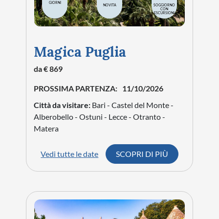
GIORNI
NOVITA
SOGGIORNO
CON
ESCURSIONI
Magica Puglia
da € 869
PROSSIMA PARTENZA:
11/10/2026
Città da visitare:
Bari - Castel del Monte -
Alberobello - Ostuni - Lecce - Otranto -
Matera
Vedi tutte le date
SCOPRI DI PIÙ