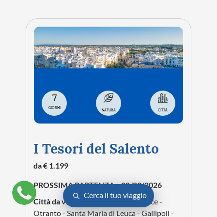
7
GIORNI
NATURA
CITTÀ
I Tesori del Salento
da € 1.199
PROSSIMA PARTENZA:
28/09/2026
Cerca il tuo viaggio
Città da visitare:
Bari - Ostuni - Lecce -
Otranto - Santa Maria di Leuca - Gallipoli -