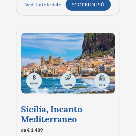
Vedi tutte le date
SCOPRI DI PIÙ
8
GIORNI
NATURA
CITTÀ
Sicilia, Incanto
Mediterraneo
da € 1.489