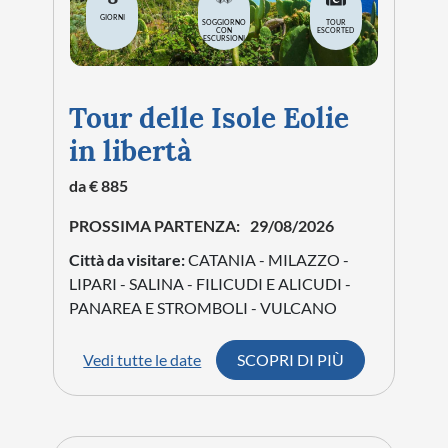
GIORNI
SOGGIORNO
TOUR
CON
ESCORTED
ESCURSIONI
Tour delle Isole Eolie
in libertà
da € 885
PROSSIMA PARTENZA:
29/08/2026
Città da visitare:
CATANIA - MILAZZO -
LIPARI - SALINA - FILICUDI E ALICUDI -
PANAREA E STROMBOLI - VULCANO
Vedi tutte le date
SCOPRI DI PIÙ