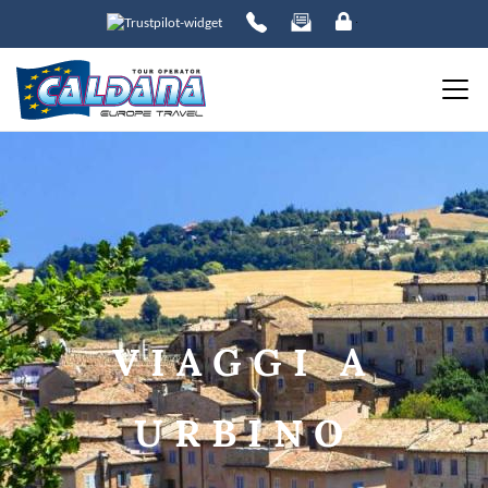
ORDINA PER:
PREZZO
da
a
VIAGGI A
DESTINAZIONE
URBINO
DATE