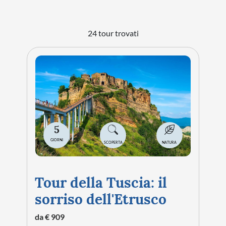
24 tour trovati
5
GIORNI
SCOPERTA
NATURA
Tour della Tuscia: il
sorriso dell'Etrusco
da € 909