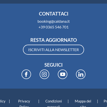
CONTATTACI
booking@caldana.it
+39 0365 546 701
RESTA AGGIORNATO
ISCRIVITI ALLA NEWSLETTER
SEGUICI
|
|
|
|
licy
Privacy
Condizioni
Mappa del
P
Policy
generali
sito