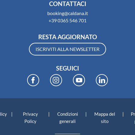
CONTATTACI
booking@caldana.it
+39 0365 546 701
RESTA AGGIORNATO
ISCRIVITI ALLA NEWSLETTER
SEGUICI
|
|
|
|
licy
Privacy
Condizioni
Mappa del
P
Policy
generali
sito